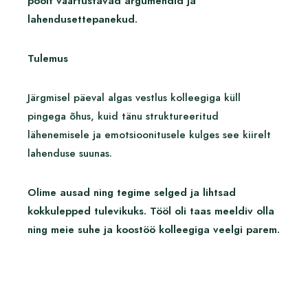
poolt väärtustavad argumendid ja
lahendusettepanekud.
Tulemus
Järgmisel päeval algas vestlus kolleegiga küll
pingega õhus, kuid tänu struktureeritud
lähenemisele ja emotsioonitusele kulges see kiirelt
lahenduse suunas.
Olime ausad ning tegime selged ja lihtsad
kokkulepped tulevikuks. Tööl oli taas meeldiv olla
ning meie suhe ja koostöö kolleegiga veelgi parem.