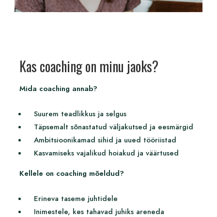
Kas coaching on minu jaoks?
Mida coaching annab?
Suurem teadlikkus ja selgus
Täpsemalt sõnastatud väljakutsed ja eesmärgid
Ambitsioonikamad sihid ja uued tööriistad
Kasvamiseks vajalikud hoiakud ja väärtused
Kellele on coaching mõeldud?
Erineva taseme juhtidele
Inimestele, kes tahavad juhiks areneda