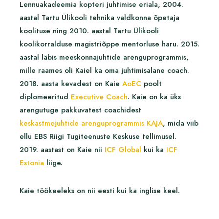
Lennuakadeemia kopteri juhtimise eriala, 2004.
aastal Tartu Ülikooli tehnika valdkonna õpetaja
koolituse ning 2010. aastal Tartu Ülikooli
koolikorralduse magistriõppe mentorluse haru. 2015.
aastal läbis meeskonnajuhtide arenguprogrammis,
mille raames oli Kaiel ka oma juhtimisalane coach.
2018. aasta kevadest on Kaie
AoEC
poolt
diplomeeritud
Executive Coach
. Kaie on ka üks
arengutuge pakkuvatest coachidest
keskastmejuhtide arenguprogrammis KAJA
, mida viib
ellu EBS Riigi Tugiteenuste Keskuse tellimusel.
2019. aastast on Kaie nii
ICF Global
kui ka
ICF
Estonia
liige.
Kaie töökeeleks on nii eesti kui ka inglise keel.