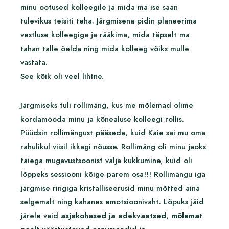
minu ootused kolleegile ja mida ma ise saan
tulevikus teisiti teha. Järgmisena pidin planeerima
vestluse kolleegiga ja rääkima, mida täpselt ma
tahan talle öelda ning mida kolleeg võiks mulle
vastata.
See kõik oli veel lihtne.
Järgmiseks tuli rollimäng, kus me mõlemad olime
kordamööda minu ja kõnealuse kolleegi rollis.
Püüdsin rollimängust pääseda, kuid Kaie sai mu oma
rahulikul viisil ikkagi nõusse. Rollimäng oli minu jaoks
täiega mugavustsoonist välja kukkumine, kuid oli
lõppeks sessiooni kõige parem osa!!! Rollimängu iga
järgmise ringiga kristalliseerusid minu mõtted aina
selgemalt ning kahanes emotsioonivaht. Lõpuks jäid
järele vaid
asjakohased ja adekvaatsed, mõlemat