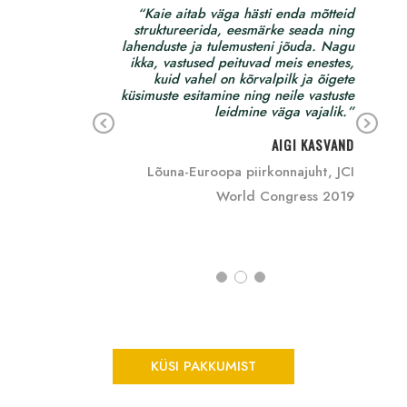
ul saavutada oma
“Kaie aitab väga hästi enda mõtteid
ada suuremalt kui
struktureerida, eesmärke seada ning
kasva
m olin julgenud.”
lahenduste ja tulemusteni jõuda. Nagu
kui
ikka, vastused peituvad meis enestes,
mu 
KAIE PEERNA
kuid vahel on kõrvalpilk ja õigete
toet
küsimuste esitamine ning neile vastuste
iige, Perenne OÜ
leidmine väga vajalik.”
t
Pr
Ne
AIGI KASVAND
ül
ev
xt
Lõuna-Euroopa piirkonnajuht, JCI
io
World Congress 2019
us
Team
KÜSI PAKKUMIST