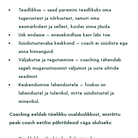
Teadlikkus – saad paremini teadlikuks oma
tugevustest ja nõrkustest, samuti oma
eesmärkidest ja sellest, kuidas sinna jõuda.
Usk endasse – enesekindluse kasv läbi toe.
Süüdistustevaba keskkond – coach ei süüdista ega
anna hinnanguid.
Väljakutse ja tegutsemine – coaching tähendab
sageli mugavustsoonist väljumist ja uute sihtide
seadmist.
Keskendumine lahendustele – fookus on
lahendustel ja tulevikul, mitte süüdistustel ja
minevikul.
Coaching eeldab täielikku usalduslikkust, mistõttu
peab coach eetilisi põhitõdesid väga oluliseks: