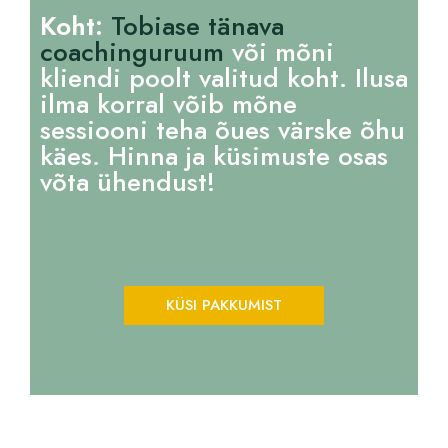
Koht:
Tobiase tänava
coachinguruum
või mõni
kliendi poolt valitud koht. Ilusa
ilma korral võib mõne
sessiooni teha õues värske õhu
käes. Hinna ja küsimuste osas
võta ühendust!
KÜSI PAKKUMIST