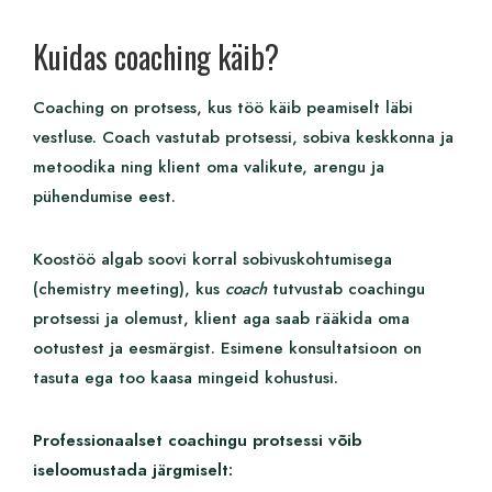
Kuidas coaching käib?
Coaching on protsess, kus töö käib peamiselt läbi
vestluse. Coach vastutab protsessi, sobiva keskkonna ja
metoodika ning klient oma valikute, arengu ja
pühendumise eest.
Koostöö algab soovi korral sobivuskohtumisega
(chemistry meeting), kus
coach
tutvustab coachingu
protsessi ja olemust, klient aga saab rääkida oma
ootustest ja eesmärgist. Esimene konsultatsioon on
tasuta ega too kaasa mingeid kohustusi.
Professionaalset coachingu protsessi võib
iseloomustada järgmiselt: