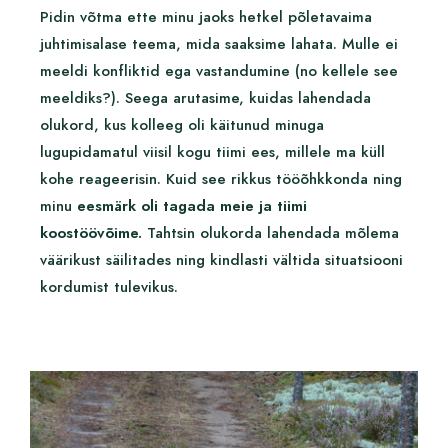
Pidin võtma ette minu jaoks hetkel põletavaima
juhtimisalase teema, mida saaksime lahata. Mulle ei
meeldi konfliktid ega vastandumine (no kellele see
meeldiks?). Seega arutasime, kuidas lahendada
olukord, kus kolleeg oli käitunud minuga
lugupidamatul viisil kogu tiimi ees, millele ma küll
kohe reageerisin. Kuid see rikkus tööõhkkonda ning
minu
eesmärk oli tagada meie ja tiimi
koostöövõime.
Tahtsin olukorda lahendada mõlema
väärikust säilitades ning kindlasti vältida situatsiooni
kordumist tulevikus.