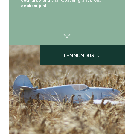
eesmärke ellu viia. Coaching aitab olla
edukam juht.
LENNUNDUS