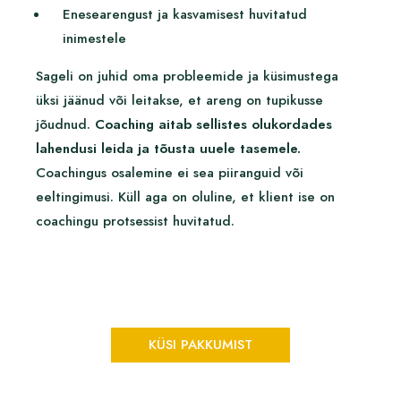
Enesearengust ja kasvamisest huvitatud
inimestele
Sageli on juhid oma probleemide ja küsimustega
üksi jäänud või leitakse, et areng on tupikusse
jõudnud.
Coaching aitab sellistes olukordades
lahendusi leida ja tõusta uuele tasemele.
Coachingus osalemine ei sea piiranguid või
eeltingimusi. Küll aga on oluline, et klient ise on
coachingu protsessist huvitatud.
KÜSI PAKKUMIST