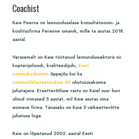
Coachist
Kaie Peerna on lennundusalase konsultatsiooni- ja
koolitusfirma Perenne omanik, mille ta asutas 2018.
aastal.
Varasemalt on Kaie töötanud lennundussektoris nii
kopteripiloodi, kvaliteedijuhi,
Eesti
Lennuakadeemia
õppejõu kui ka
Lennunliiklusteeninduse AS
ohutusosakonna
juhatajana. Eraettevõtluse vastu on Kaiel suur huvi
olnud viimased 5 aastat, mil Kaie asutas oma
esimese firma. Tänaseks on Kaie 5 väikeettevõtte
juhatuse liige.
Kaie on lõpetanud 2002. aastal Eesti