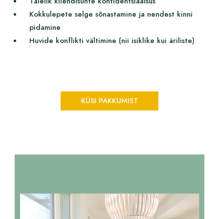
Täielik kliendisuhte konfidentsiaalsus
Kokkulepete selge sõnastamine ja nendest kinni
pidamine
Huvide konflikti vältimine (nii isiklike kui äriliste)
KÜSI PAKKUMIST